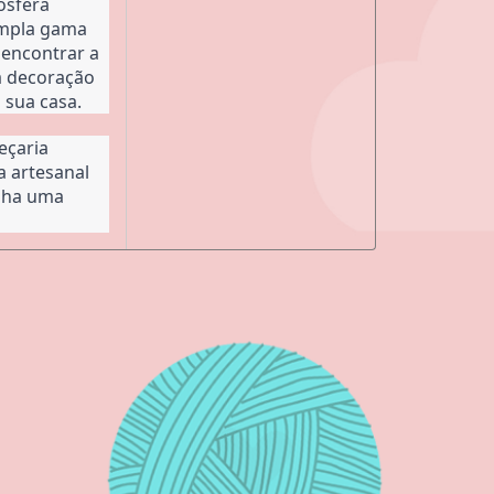
sfera 
mpla gama 
 encontrar a 
 decoração 
 sua casa.
eçaria 
 artesanal 
lha uma 