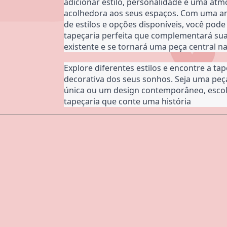
adicionar estilo, personalidade e uma atmo
acolhedora aos seus espaços. Com uma a
de estilos e opções disponíveis, você pode
tapeçaria perfeita que complementará sua
existente e se tornará uma peça central na
Explore diferentes estilos e encontre a tap
decorativa dos seus sonhos. Seja uma peça
única ou um design contemporâneo, esco
tapeçaria que conte uma história