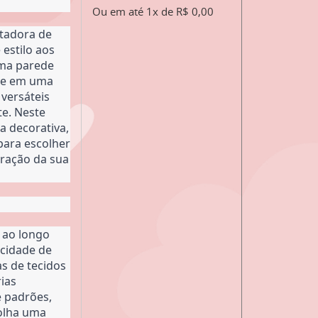
Ou em até 1x de R$ 0,00
tadora de 
estilo aos 
ma parede 
ue em uma 
versáteis 
. Neste 
 decorativa, 
para escolher 
ração da sua 
 ao longo 
cidade de 
s de tecidos 
as 
 padrões, 
olha uma 