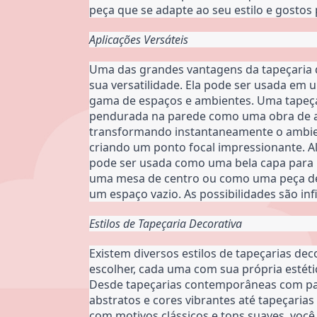
peça que se adapte ao seu estilo e gostos 
Aplicações Versáteis
Uma das grandes vantagens da tapeçaria d
sua versatilidade. Ela pode ser usada em 
gama de espaços e ambientes. Uma tapeça
pendurada na parede como uma obra de ar
transformando instantaneamente o ambien
criando um ponto focal impressionante. Alé
pode ser usada como uma bela capa para 
uma mesa de centro ou como uma peça de
um espaço vazio. As possibilidades são infi
Estilos de Tapeçaria Decorativa
Existem diversos estilos de tapeçarias deco
escolher, cada uma com sua própria estéti
Desde tapeçarias contemporâneas com pa
abstratos e cores vibrantes até tapeçarias 
com motivos clássicos e tons suaves, você