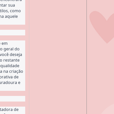
tar sua 
ilos, como 
ha aquele 
 em 
o geral do 
você deseja 
o restante 
qualidade 
a na criação 
rativa de 
uradoura e 
tadora de 