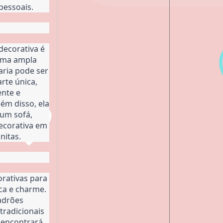
pessoais.
ecorativa é 
uma ampla 
ria pode ser 
te única, 
te e 
m disso, ela 
um sofá, 
corativa em 
nitas.
rativas para 
ca e charme. 
drões 
tradicionais 
 encontrará 