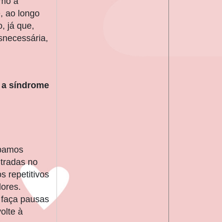
omo a
, ao longo
, já que,
snecessária,
m a síndrome
abamos
tradas no
s repetitivos
dores.
 faça pausas
olte à