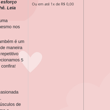
r esforço
Ou em até 1x de R$ 0,00
hê. Leia
 uma
 mesmo nos
 também é um
a de maneira
repetitivo
lecionamos 5
 confira!
ocasionada
.
músculos de