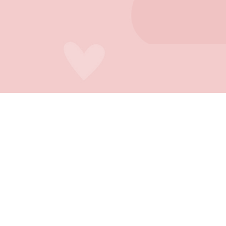
A E SUPORTE
FALE CONOSCO
Rua Tabapuã, 806 - Itaim
onosco
São Paulo - SP