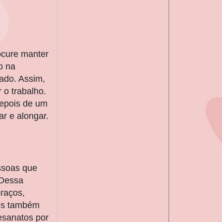
ocure manter
o na
rado. Assim,
 o trabalho.
depois de um
r e alongar.
ssoas que
 Dessa
raços,
tes também
esanatos por