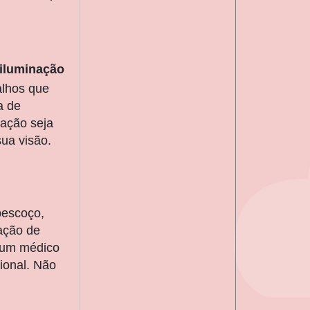
iluminação
alhos que
a de
nação seja
sua visão.
pescoço,
ação de
 um médico
ional. Não